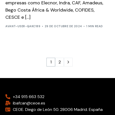
empresas como Elecnor, Indra, CAF, Amadeus,
Bego Costa África & Worldwide, COFIDES,
CESCE e […]
AVANT-USER-QAKC189
29 DE OCTUBRE DE 2024
1 MIN READ
1
2
+34 915 663 532
ibafcan@ceoe.es
CEOE. Diego de León 50. 28006 Madrid. España